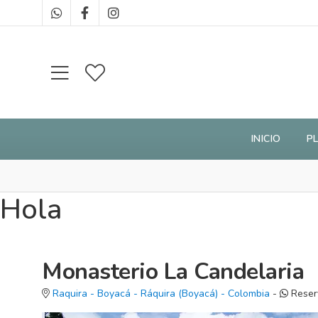
INICIO
P
Hola
Monasterio La Candelaria
Raquira - Boyacá
-
Ráquira
(Boyacá)
-
Colombia
-
Reser