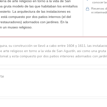
ería de arte religioso en torno a la vida de San
conocer las
na gruta modelo de las que habitaban los ermitaños
Reservas di
sierto. La arquitectura de las instalaciones es
ni intermedi
 está compuesto por dos patios internos (el del
 restauradores) adornados con jardines. En la
n un museo religioso.
quira, su construcción se llevó a cabo entre 1604 y 1611, las instalac
de arte religioso en torno a la vida de San Agustín, asi como una grut
lonial y esta compuesto por dos patios interiores adornados con jardi
rte