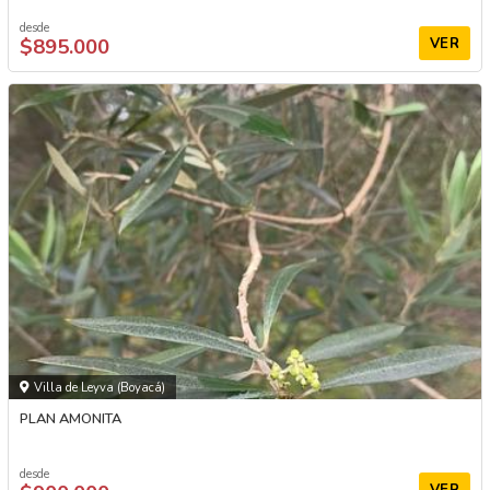
desde
$895.000
VER
Villa de Leyva (Boyacá)
PLAN AMONITA
desde
VER