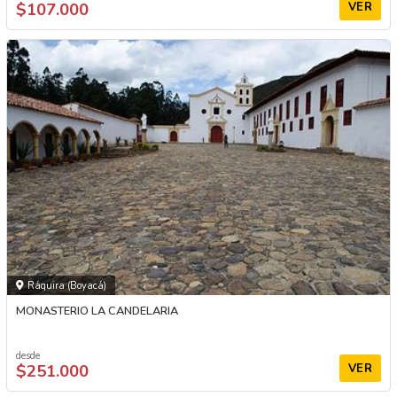
$107.000
VER
Ráquira (Boyacá)
MONASTERIO LA CANDELARIA
desde
$251.000
VER