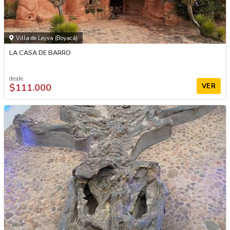
Villa de Leyva (Boyacá)
LA CASA DE BARRO
desde
$111.000
VER