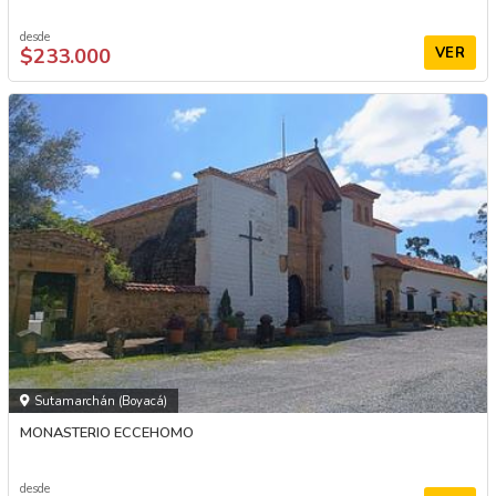
desde
$233.000
VER
Sutamarchán (Boyacá)
MONASTERIO ECCEHOMO
desde