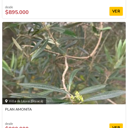
desde
$895.000
VER
Villa de Leyva (Boyacá)
PLAN AMONITA
desde
VER