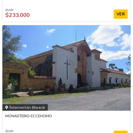
desde
$233.000
VER
Sutamarchán (Boyacá)
MONASTERIO ECCEHOMO
desde