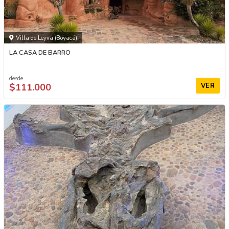
Villa de Leyva (Boyacá)
LA CASA DE BARRO
desde
$111.000
VER