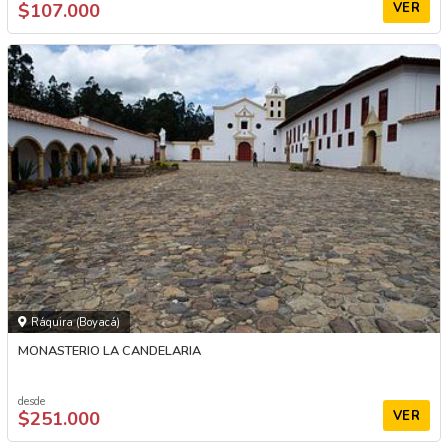
$107.000
VER
Ráquira (Boyacá)
MONASTERIO LA CANDELARIA
desde
$251.000
VER