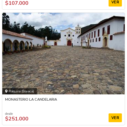
$107.000
VER
Ráquira (Boyacá)
MONASTERIO LA CANDELARIA
desde
$251.000
VER