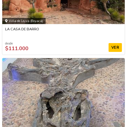
Villa de Leyva (Boyacá)
LA CASA DE BARRO
desde
$111.000
VER