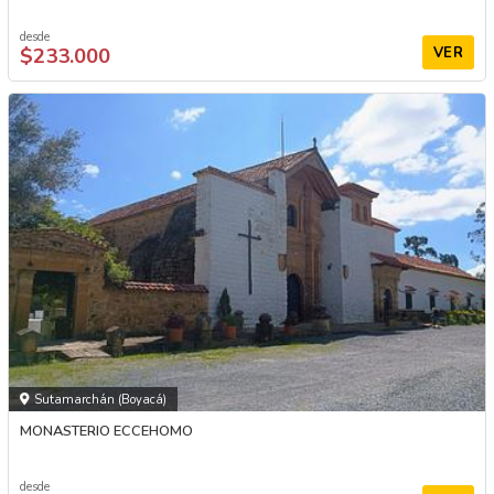
desde
$233.000
VER
Sutamarchán (Boyacá)
MONASTERIO ECCEHOMO
desde