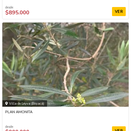
desde
$895.000
VER
Villa de Leyva (Boyacá)
PLAN AMONITA
desde
VER