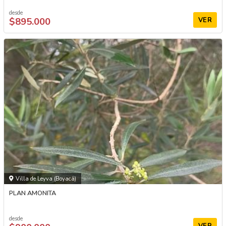
desde
$895.000
VER
Villa de Leyva (Boyacá)
PLAN AMONITA
desde
VER