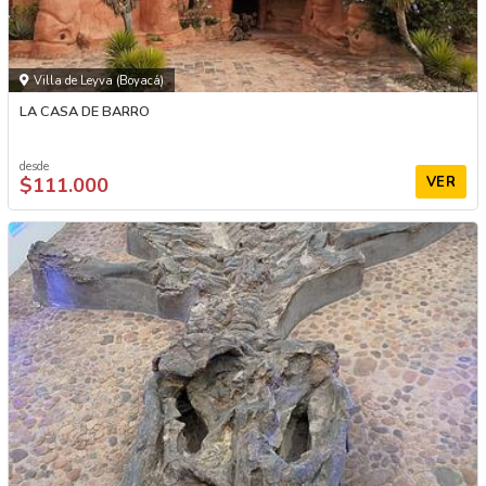
Villa de Leyva (Boyacá)
LA CASA DE BARRO
desde
$111.000
VER