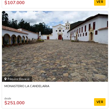
$107.000
VER
Ráquira (Boyacá)
MONASTERIO LA CANDELARIA
desde
$251.000
VER