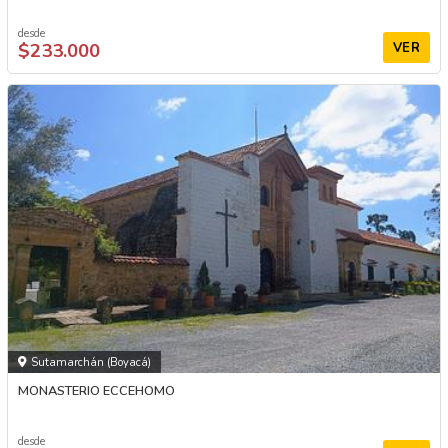
desde
$233.000
VER
Sutamarchán (Boyacá)
MONASTERIO ECCEHOMO
desde